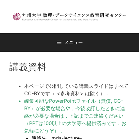
コ
ン
テ
ン
ツ
へ
メニュー
ス
キ
ッ
講義資料
プ
本ページで公開している講義スライドはすべて
CC-BYです（ <参考資料> は除く）．
編集可能なPowerPointファイル（無償, CC-
BY）が必要な場合や，今後改訂したときに連
絡が必要な場合は，下記までご連絡ください
（PPTは100以上の大学等へ提供済みです．お
気軽にどうぞ）．
連絡先：mds-lecture-