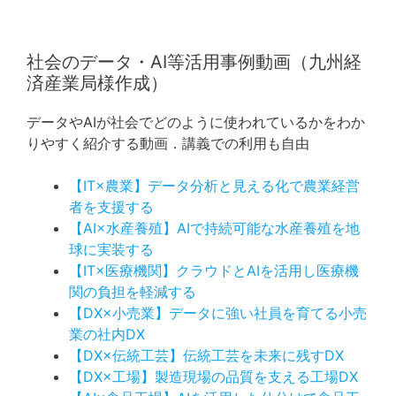
社会のデータ・AI等活用事例動画（九州経
済産業局様作成）
データやAIが社会でどのように使われているかをわか
りやすく紹介する動画．講義での利用も自由
【IT×農業】データ分析と見える化で農業経営
者を支援する
【AI×水産養殖】AIで持続可能な水産養殖を地
球に実装する
【IT×医療機関】クラウドとAIを活用し医療機
関の負担を軽減する
【DX×小売業】データに強い社員を育てる小売
業の社内DX
【DX×伝統工芸】伝統工芸を未来に残すDX
【DX×工場】製造現場の品質を支える工場DX