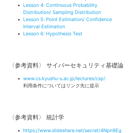
Lesson 4: Continuous Probability
Distribution/ Sampling Distribution
Lesson 5: Point Estimation/ Confidence
Interval Estimation
Lesson 6: Hypothesis Test
〈参考資料〉 サイバーセキュリティ基礎論
www.cs.kyushu-u.ac.jp/lectures/csp/
利用条件についてはリンク先に提示
〈参考資料〉 統計学
https://www.slideshare.net/secret/4Npn9Eg