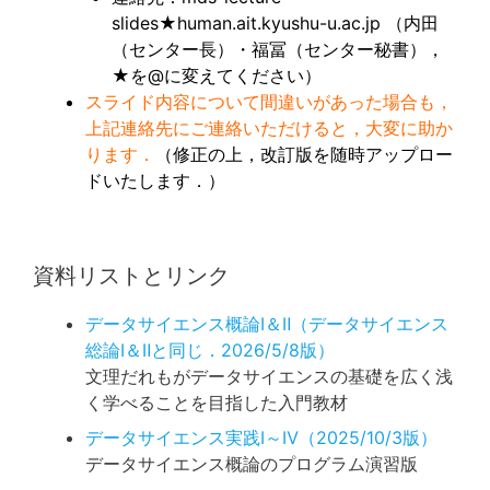
slides★human.ait.kyushu-u.ac.jp （内田
（センター長）・福冨（センター秘書），
★を@に変えてください）
スライド内容について間違いがあった場合も，
上記連絡先にご連絡いただけると，大変に助か
ります．
（修正の上，改訂版を随時アップロー
ドいたします．）
資料リストとリンク
データサイエンス概論Ⅰ＆Ⅱ（データサイエンス
総論Ⅰ＆Ⅱと同じ．2026/5/8版）
文理だれもがデータサイエンスの基礎を広く浅
く学べることを目指した入門教材
データサイエンス実践Ⅰ～Ⅳ（2025/10/3版）
データサイエンス概論のプログラム演習版