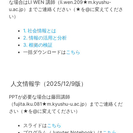
な場合はLI WEN 講師（li.wen.209★m.kyushu-
u.ac.jp）までご連絡ください（★を@に変えてくださ
い）
1. 社会情報とは
2. 情報の活用と分析
3. 根拠の検証
一括ダウンロードは
こちら
人文情報学（2025/12/9版）
PPTが必要な場合は藤田講師
（fujita.iku.081★m.kyushu-u.ac.jp）までご連絡くだ
さい（★を@に変えてください）
スライドは
こちら
プログラム（Jupyter Notebook）は
こちら