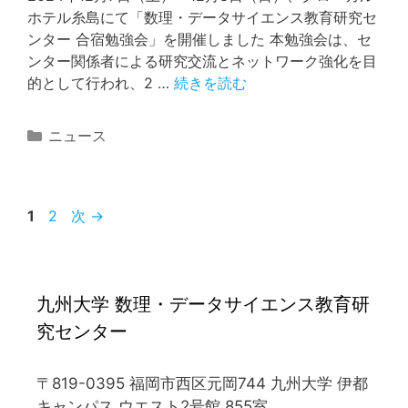
ホテル糸島にて「数理・データサイエンス教育研究セ
ンター 合宿勉強会」を開催しました 本勉強会は、セ
ンター関係者による研究交流とネットワーク強化を目
的として行われ、2 …
続きを読む
カ
ニュース
テ
ゴ
リ
ペ
ペ
1
2
次
→
ー
ー
ー
ジ
ジ
九州大学 数理・データサイエンス教育研
究センター
〒819-0395 福岡市西区元岡744 九州大学 伊都
キャンパス ウエスト2号館 855室