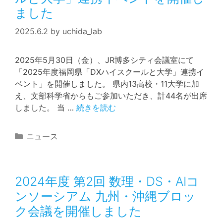
ました
2025.6.2
by
uchida_lab
2025年5月30日（金）、JR博多シティ会議室にて
「2025年度福岡県「DXハイスクールと大学」連携イ
ベント」を開催しました。 県内13高校・11大学に加
え、文部科学省からもご参加いただき、計44名が出席
しました。 当 …
続きを読む
カ
ニュース
テ
ゴ
リ
2024年度 第2回 数理・DS・AIコ
ー
ンソーシアム 九州・沖縄ブロッ
ク会議を開催しました