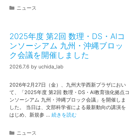
カ
ニュース
テ
ゴ
リ
2025年度 第2回 数理・DS・AIコ
ー
ンソーシアム 九州・沖縄ブロッ
ク会議を開催しました
2026.7.6
by
uchida_lab
2026年2月27日（金）、九州大学西新プラザにおい
て、「2025年度 第2回 数理・DS・AI教育強化拠点コ
ンソーシアム 九州・沖縄ブロック会議」を開催しま
した。 当日は、文部科学省による最新動向の講演を
はじめ、新規参 …
続きを読む
カ
ニュース
テ