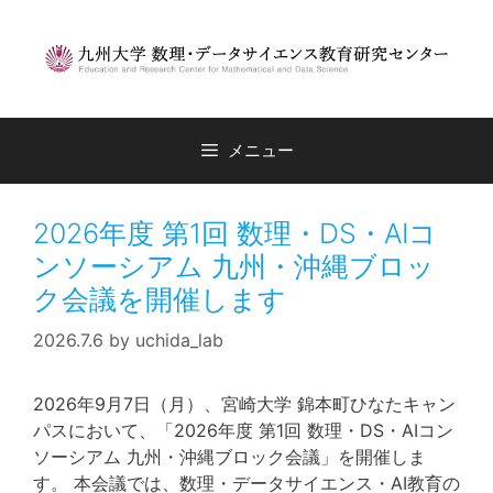
コ
ン
テ
ン
ツ
へ
メニュー
ス
キ
ッ
2026年度 第1回 数理・DS・AIコ
プ
ンソーシアム 九州・沖縄ブロッ
ク会議を開催します
2026.7.6
by
uchida_lab
2026年9月7日（月）、宮崎大学 錦本町ひなたキャン
パスにおいて、「2026年度 第1回 数理・DS・AIコン
ソーシアム 九州・沖縄ブロック会議」を開催しま
す。 本会議では、数理・データサイエンス・AI教育の