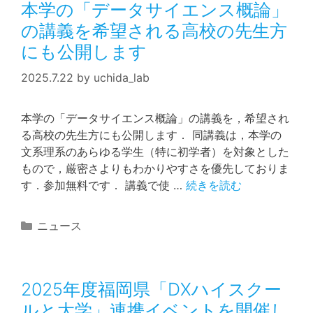
本学の「データサイエンス概論」
ー
の講義を希望される高校の先生方
にも公開します
2025.7.22
by
uchida_lab
本学の「データサイエンス概論」の講義を，希望され
る高校の先生方にも公開します． 同講義は，本学の
文系理系のあらゆる学生（特に初学者）を対象とした
もので，厳密さよりもわかりやすさを優先しておりま
す．参加無料です． 講義で使 …
続きを読む
カ
ニュース
テ
ゴ
リ
2025年度福岡県「DXハイスクー
ー
ルと大学」連携イベントを開催し