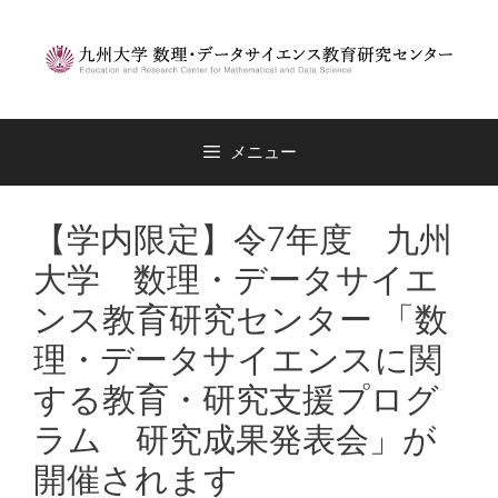
コ
ン
テ
ン
ツ
へ
メニュー
ス
キ
ッ
【学内限定】令7年度 九州
プ
大学 数理・データサイエ
ンス教育研究センター 「数
理・データサイエンスに関
する教育・研究支援プログ
ラム 研究成果発表会」が
開催されます