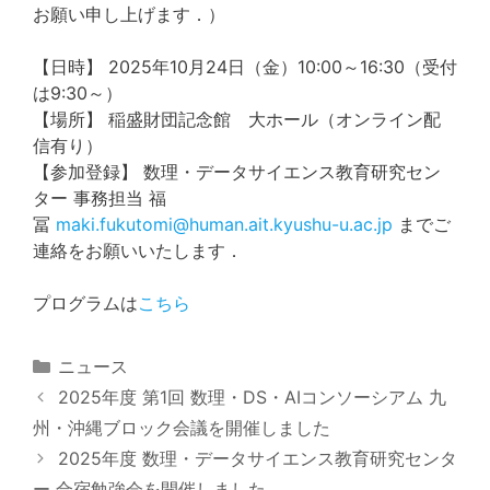
お願い申し上げます．）
【日時】 2025年10月24日（金）10:00～16:30（受付
は9:30～）
【場所】 稲盛財団記念館 大ホール（オンライン配
信有り）
【参加登録】 数理・データサイエンス教育研究セン
ター 事務担当 福
冨
maki.fukutomi@human.ait.kyushu-u.ac.jp
までご
連絡をお願いいたします．
プログラムは
こちら
カ
ニュース
テ
2025年度 第1回 数理・DS・AIコンソーシアム 九
ゴ
州・沖縄ブロック会議を開催しました
リ
2025年度 数理・データサイエンス教育研究センタ
ー
ー 合宿勉強会を開催しました